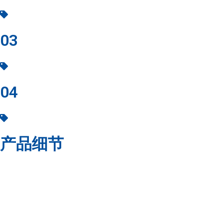
过滤精度高且稳定
03
内置骨架，具有较强的抗压能力
04
大直径设计，增加纳污量
产品细节
产品细节