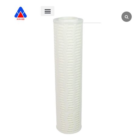
+86 18838720228