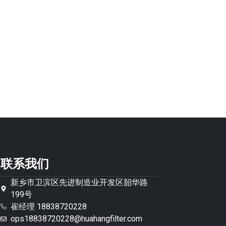
联系我们
新乡市卫滨区先进制造业开发区韶华路
199号
崔经理 18838720228
ops18838720228@huahangfilter.com