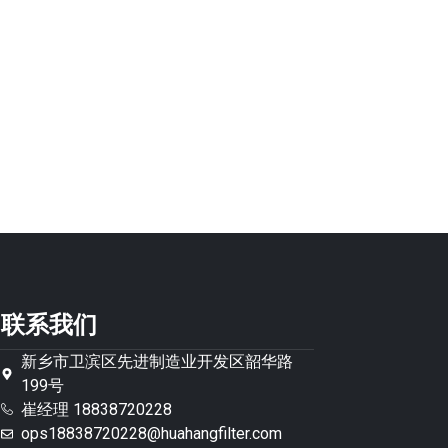
联系我们
新乡市卫滨区先进制造业开发区韶华路
199号
崔经理 18838720228
ops18838720228@huahangfilter.com