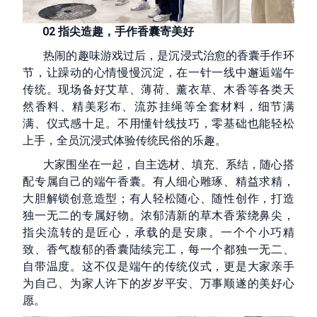
02 指尖造趣，手作香囊寄美好
热闹的趣味游戏过后，是沉浸式治愈的香囊手作环
节，让躁动的心情慢慢沉淀，在一针一线中邂逅端午
传统。现场备好艾草、薄荷、薰衣草、木香等各类天
然香料、精美彩布、流苏挂绳等全套材料，细节满
满、仪式感十足。不用懂针线技巧，零基础也能轻松
上手，全员沉浸式体验传统民俗的乐趣。
大家围坐在一起，自主选材、填充、系结，随心搭
配专属自己的端午香囊。有人细心雕琢、精益求精，
大胆解锁创意造型；有人轻松随心、随性创作，打造
独一无二的专属好物。浓郁清新的草木香萦绕鼻尖，
指尖流转的是匠心，承载的是安康。一个个小巧精
致、香气馥郁的香囊陆续完工，每一个都独一无二、
自带温度。这不仅是端午的传统仪式，更是大家亲手
为自己、为家人许下的岁岁平安、万事顺遂的美好心
愿。